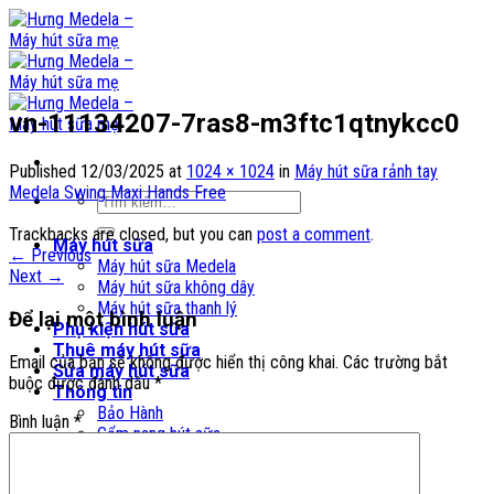
Skip
to
content
vn-11134207-7ras8-m3ftc1qtnykcc0
Published
12/03/2025
at
1024 × 1024
in
Máy hút sữa rảnh tay
Medela Swing Maxi Hands Free
Tìm
kiếm:
Trackbacks are closed, but you can
post a comment
.
Máy hút sữa
←
Previous
Máy hút sữa Medela
Next
→
Máy hút sữa không dây
Máy hút sữa thanh lý
Để lại một bình luận
Phụ kiện hút sữa
Thuê máy hút sữa
Email của bạn sẽ không được hiển thị công khai.
Các trường bắt
Sửa máy hút sữa
buộc được đánh dấu
*
Thông tin
Bảo Hành
Bình luận
*
Cẩm nang hút sữa
Kinh nghiệm kích sữa
Kinh nghiệm điều trị tắc sữa