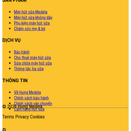
SẢN PHẢM
Máy hút sữa Medela
Máy hút sữa không dây
Phụ kiện máy hút sữa
Chăm sóc mẹ & bé
DỊCH VỤ
Bảo hành
Cho thuê máy hút sữa
Sửa chữa máy hút sữa
Thông tắc tia sữa
THÔNG TIN
Về Hưng Medela
Chính sách bảo hành
Chính sách vận chuyển
© 2026 Hưng Medela
Cẩm nang hút sữa
Terms
Privacy
Cookies
©