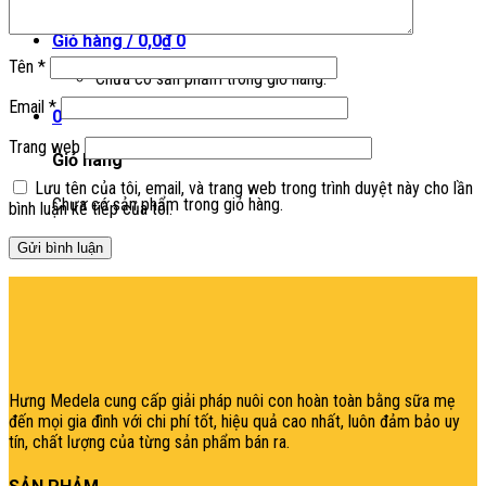
Liên hệ
Giỏ hàng /
0,0
₫
0
Tên
*
Chưa có sản phẩm trong giỏ hàng.
Email
*
0
Trang web
Giỏ hàng
Lưu tên của tôi, email, và trang web trong trình duyệt này cho lần
Chưa có sản phẩm trong giỏ hàng.
bình luận kế tiếp của tôi.
şans
vidobet
vidobet
vidobet
vidobet
casinolevant
casinolevant
casinolevant
vidobet
şans
casinolevant
casino
şans
casino
casino
casino
boostaro
casinolevant
şans
casinolevant
şanscasino
vidobet
vidobet
levant
gorabet
galyabet
gorabet
gorabet
gorabet
vidobet
galyabet
gorabet
gorabet
casino
|
|
güncel
giriş
|
|
|
giriş
casino
giriş
şans
casino
levant
şans
şans
|
giriş
casino
giriş
|
|
giriş
casino
|
|
|
|
|
giriş
|
|
|
giriş
|
|
|
|
|
giriş
|
|
|
|
giriş
|
|
|
|
|
|
|
Hưng Medela cung cấp giải pháp nuôi con hoàn toàn bằng sữa mẹ
đến mọi gia đìn
h với chi phí tốt, hiệu quả cao nhất, luôn đảm bảo uy
tín, chất lượng của từng sản phẩm bán ra.