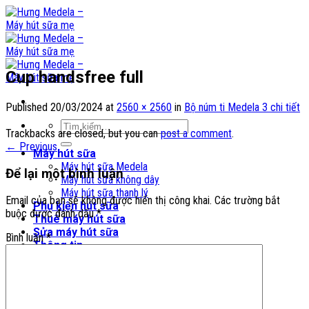
Skip
to
content
Cup handsfree full
Published
20/03/2024
at
2560 × 2560
in
Bộ núm ti Medela 3 chi tiết
Tìm
Trackbacks are closed, but you can
post a comment
.
kiếm:
←
Previous
Máy hút sữa
Máy hút sữa Medela
Để lại một bình luận
Máy hút sữa không dây
Máy hút sữa thanh lý
Email của bạn sẽ không được hiển thị công khai.
Các trường bắt
Phụ kiện hút sữa
buộc được đánh dấu
*
Thuê máy hút sữa
Sửa máy hút sữa
Bình luận
*
Thông tin
Bảo Hành
Cẩm nang hút sữa
Kinh nghiệm kích sữa
Kinh nghiệm điều trị tắc sữa