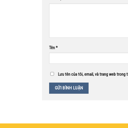
Tên
*
Lưu tên của tôi, email, và trang web trong t
şans
vidobet
vidobet
vidobet
vidobet
casinolevant
casinolevant
casinolevant
vidobet
şans
casinolevant
casino
şans
casino
casino
casino
boostaro
casinolevant
şans
casinolevant
şanscasino
vidobet
vidobet
levant
galyabet
gorabet
gorabet
gorabet
vidobet
galyabet
gorabet
gorabet
nigeria
sports