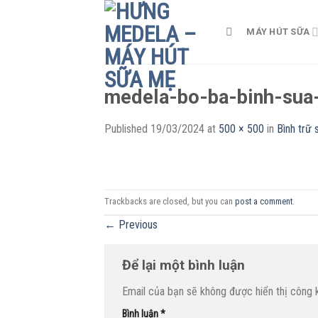
Skip
to
MÁY HÚT SỮA
content
medela-bo-ba-binh-su
Published
19/03/2024
at
500 × 500
in
Bình trữ
Trackbacks are closed, but you can
post a comment
.
←
Previous
Để lại một bình luận
Email của bạn sẽ không được hiển thị công k
Bình luận
*