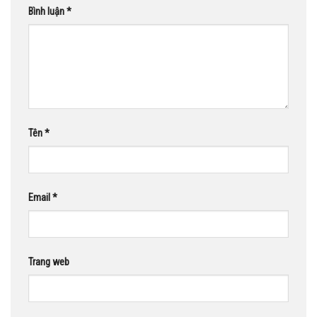
Bình luận
*
Tên
*
Email
*
Trang web