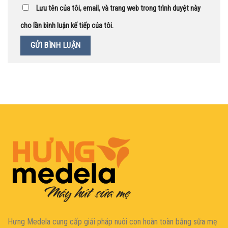
Lưu tên của tôi, email, và trang web trong trình duyệt này
cho lần bình luận kế tiếp của tôi.
şans
vidobet
vidobet
vidobet
vidobet
casinolevant
casinolevant
casinolevant
vidobet
şans
casinolevant
casino
şans
casino
casino
casino
boostaro
casinolevant
şans
casinolevant
şanscasino
vidobet
vidobet
levant
gorabet
galyabet
gorabet
gorabet
gorabet
vidobet
galyabet
gorabet
gorabet
nigeria
sports
casino
|
|
güncel
giriş
|
|
|
giriş
casino
giriş
şans
casino
levant
şans
şans
|
giriş
casino
giriş
|
|
giriş
casino
|
|
|
|
|
giriş
|
|
|
betting
betting
|
giriş
|
|
|
|
|
giriş
|
|
|
|
giriş
|
|
|
|
|
|
|
|
Hưng Medela cung cấp giải pháp nuôi con hoàn toàn bằng sữa mẹ