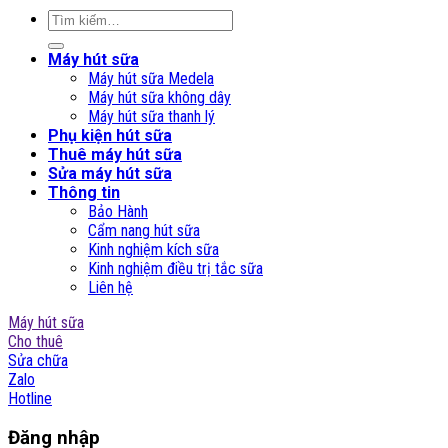
Tìm
kiếm:
Máy hút sữa
Máy hút sữa Medela
Máy hút sữa không dây
Máy hút sữa thanh lý
Phụ kiện hút sữa
Thuê máy hút sữa
Sửa máy hút sữa
Thông tin
Bảo Hành
Cẩm nang hút sữa
Kinh nghiệm kích sữa
Kinh nghiệm điều trị tắc sữa
Liên hệ
Máy hút sữa
Cho thuê
Sửa chữa
Zalo
Hotline
Đăng nhập