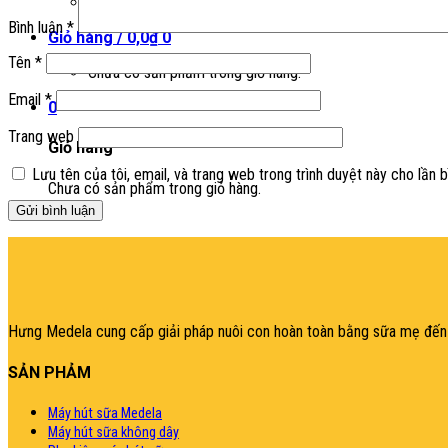
Liên hệ
Bình luận
*
Giỏ hàng /
0,0
₫
0
Tên
*
Chưa có sản phẩm trong giỏ hàng.
Email
*
0
Trang web
Giỏ hàng
Lưu tên của tôi, email, và trang web trong trình duyệt này cho lần bì
Chưa có sản phẩm trong giỏ hàng.
şans
vidobet
vidobet
vidobet
vidobet
casinolevant
casinolevant
casinolevant
vidobet
şans
casinolevant
casino
şans
casino
casino
casino
boostaro
casinolevant
şans
casinolevant
şanscasino
vidobet
vidobet
levant
gorabet
galyabet
gorabet
gorabet
gorabet
vidobet
galyabet
gorabet
gorabet
casino
|
|
güncel
giriş
|
|
|
giriş
casino
giriş
şans
casino
levant
şans
şans
|
giriş
casino
giriş
|
|
giriş
casino
|
|
|
|
|
giriş
|
|
|
giriş
|
|
|
|
|
giriş
|
|
|
|
giriş
|
|
|
|
|
|
|
Hưng Medela cung cấp giải pháp nuôi con hoàn toàn bằng sữa mẹ đến 
SẢN PHẢM
Máy hút sữa Medela
Máy hút sữa không dây