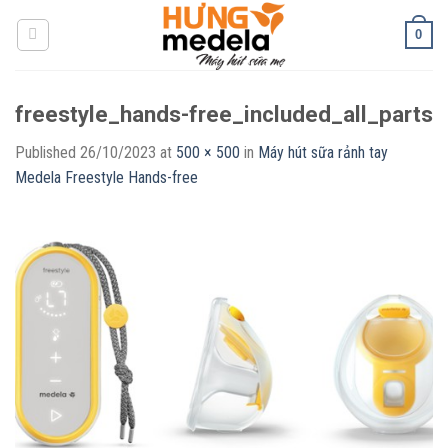
Skip
0
to
content
freestyle_hands-free_included_all_parts
Published
26/10/2023
at
500 × 500
in
Máy hút sữa rảnh tay
Medela Freestyle Hands-free