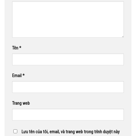
Tên
*
Email
*
Trang web
Lưu tên của tôi, email, và trang web trong trình duyệt này