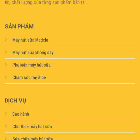
tín, chất lượng của từng sản phẩm bán ra.
SẢN PHẢM
Máy hút sữa Medela
Máy hút sữa không dây
Phụ kiện máy hút sữa
Chăm sóc mẹ & bé
DỊCH VỤ
Bảo hành
Cho thuê máy hút sữa
Sửa chữa máy hút sữa