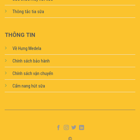
Thông tắc tia sữa
THÔNG TIN
Về Hưng Medela
Chính sách bảo hành
Chính sách vận chuyển
Cẩm nang hút sữa
©