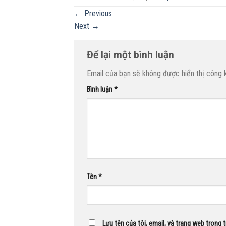
←
Previous
Next
→
Để lại một bình luận
Email của bạn sẽ không được hiển thị công k
Bình luận
*
Tên
*
Lưu tên của tôi, email, và trang web trong t