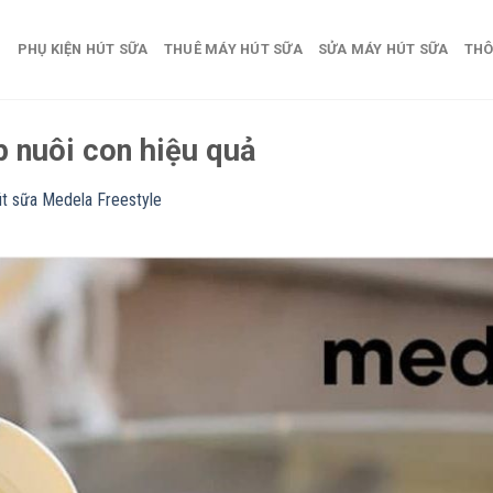
PHỤ KIỆN HÚT SỮA
THUÊ MÁY HÚT SỮA
SỬA MÁY HÚT SỮA
THÔ
 nuôi con hiệu quả
t sữa Medela Freestyle