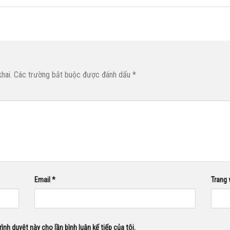
hai.
Các trường bắt buộc được đánh dấu
*
Email
*
Trang
rình duyệt này cho lần bình luận kế tiếp của tôi.