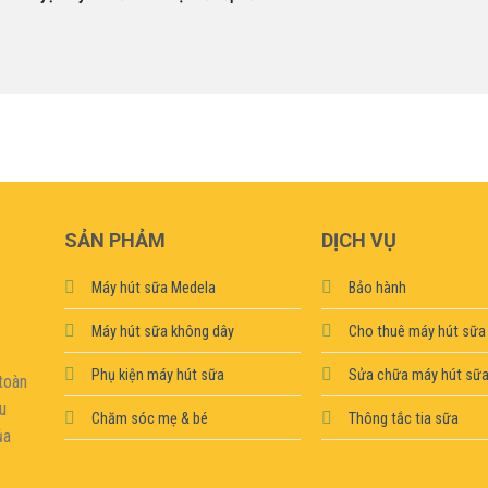
SẢN PHẢM
DỊCH VỤ
Máy hút sữa Medela
Bảo hành
Máy hút sữa không dây
Cho thuê máy hút sữa
Phụ kiện máy hút sữa
Sửa chữa máy hút sữ
toàn
ệu
Chăm sóc mẹ & bé
Thông tắc tia sữa
ủa