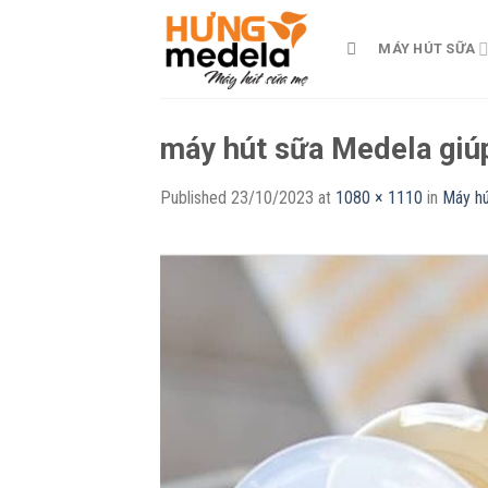
Skip
to
MÁY HÚT SỮA
content
máy hút sữa Medela giúp
Published
23/10/2023
at
1080 × 1110
in
Máy hú