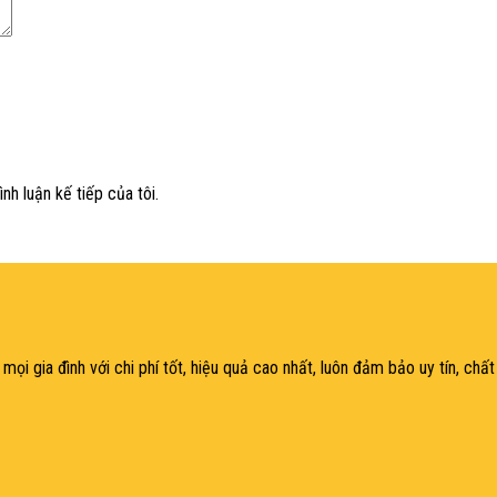
nh luận kế tiếp của tôi.
mọi gia đìn
h với chi phí tốt, hiệu quả cao nhất, luôn đảm bảo uy tín, ch