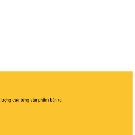
ất lượng của từng sản phẩm bán ra.