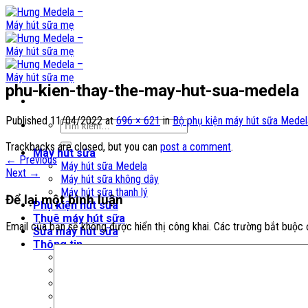
Skip
to
content
phu-kien-thay-the-may-hut-sua-medela
Published
11/04/2022
at
696 × 621
in
Bộ phụ kiện máy hút sữa Mede
Tìm
kiếm:
Trackbacks are closed, but you can
post a comment
.
Máy hút sữa
←
Previous
Máy hút sữa Medela
Next
→
Máy hút sữa không dây
Máy hút sữa thanh lý
Để lại một bình luận
Phụ kiện hút sữa
Thuê máy hút sữa
Email của bạn sẽ không được hiển thị công khai.
Các trường bắt buộc
Sửa máy hút sữa
Thông tin
Bảo Hành
Cẩm nang hút sữa
Kinh nghiệm kích sữa
Kinh nghiệm điều trị tắc sữa