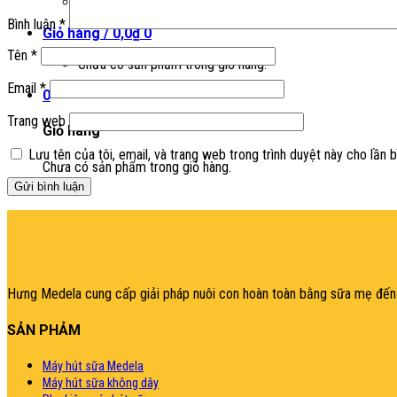
Liên hệ
Bình luận
*
Giỏ hàng /
0,0
₫
0
Tên
*
Chưa có sản phẩm trong giỏ hàng.
Email
*
0
Trang web
Giỏ hàng
Lưu tên của tôi, email, và trang web trong trình duyệt này cho lần bì
Chưa có sản phẩm trong giỏ hàng.
şans
vidobet
vidobet
vidobet
vidobet
casinolevant
casinolevant
casinolevant
vidobet
şans
casinolevant
casino
şans
casino
casino
casino
boostaro
casinolevant
şans
casinolevant
şanscasino
vidobet
vidobet
levant
gorabet
galyabet
gorabet
gorabet
gorabet
vidobet
galyabet
gorabet
gorabet
casino
|
|
güncel
giriş
|
|
|
giriş
casino
giriş
şans
casino
levant
şans
şans
|
giriş
casino
giriş
|
|
giriş
casino
|
|
|
|
|
giriş
|
|
|
giriş
|
|
|
|
|
giriş
|
|
|
|
giriş
|
|
|
|
|
|
|
Hưng Medela cung cấp giải pháp nuôi con hoàn toàn bằng sữa mẹ đến 
SẢN PHẢM
Máy hút sữa Medela
Máy hút sữa không dây