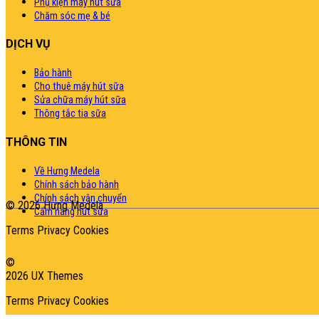
Phụ kiện máy hút sữa
Chăm sóc mẹ & bé
DỊCH VỤ
Bảo hành
Cho thuê máy hút sữa
Sửa chữa máy hút sữa
Thông tắc tia sữa
THÔNG TIN
Về Hưng Medela
Chính sách bảo hành
Chính sách vận chuyển
© 2026 Hưng Medela
Cẩm nang hút sữa
Terms
Privacy
Cookies
©
2026 UX Themes
Terms
Privacy
Cookies