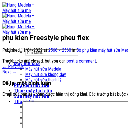
Skip
to
content
phu kien Freestyle pheu flex
Published
11/04/2022
at
2560 × 2560
in
Bộ phụ kiện máy hút sữa M
Tìm
kiếm:
Trackbacks are closed, but you can
post a comment
.
Máy hút sữa
←
Previous
Máy hút sữa Medela
Next
→
Máy hút sữa không dây
Máy hút sữa thanh lý
Để lại một bình luận
Phụ kiện hút sữa
Thuê máy hút sữa
Email của bạn sẽ không được hiển thị công khai.
Các trường bắt buộc
Sửa máy hút sữa
Thông tin
Bảo Hành
Cẩm nang hút sữa
Kinh nghiệm kích sữa
Kinh nghiệm điều trị tắc sữa