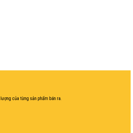
ất lượng của từng sản phẩm bán ra.