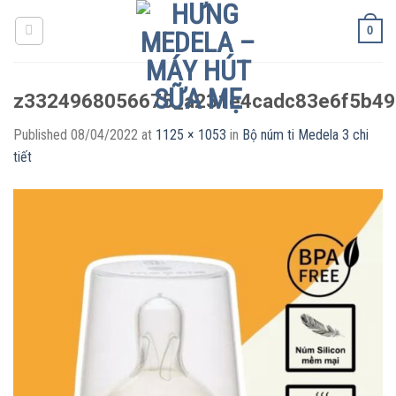
Skip
0
to
content
z3324968056675_a231e4cadc83e6f5b49
Published
08/04/2022
at
1125 × 1053
in
Bộ núm ti Medela 3 chi
tiết