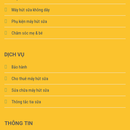
Máy hút sữa không dây
Phụ kiện máy hút sữa
Chăm sóc mẹ & bé
DỊCH VỤ
Bảo hành
Cho thuê máy hút sữa
Sửa chữa máy hút sữa
Thông tắc tia sữa
THÔNG TIN