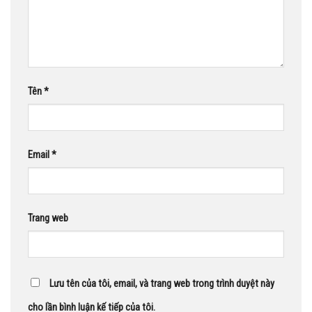
Tên
*
Email
*
Trang web
Lưu tên của tôi, email, và trang web trong trình duyệt này
cho lần bình luận kế tiếp của tôi.