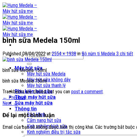
Skip
to
content
bình sữa Medela 150ml
Published
08/04/2022
at
2554 × 1938
in
Bộ núm ti Medela 3 chi tiết
Tìm
kiếm:
Máy hút sữa
bình sữa Medela 150ml
Máy hút sữa Medela
Máy hút sữa không dây
bình sữa Medela 150ml
Máy hút sữa thanh lý
Phụ kiện hút sữa
Trackbacks are closed, but you can
post a comment
.
Thuê máy hút sữa
←
Previous
Sửa máy hút sữa
Next
→
Thông tin
Bảo Hành
Để lại một bình luận
Cẩm nang hút sữa
Kinh nghiệm kích sữa
Email của bạn sẽ không được hiển thị công khai.
Các trường bắt buộc
Kinh nghiệm điều trị tắc sữa