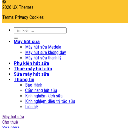
©
2026 UX Themes
Terms
Privacy
Cookies
Tìm
kiếm:
Máy hút sữa
Máy hút sữa Medela
Máy hút sữa không dây
Máy hút sữa thanh lý
Phụ kiện hút sữa
Thuê máy hút sữa
Sửa máy hút sữa
Thông tin
Bảo Hành
Cẩm nang hút sữa
Kinh nghiệm kích sữa
Kinh nghiệm điều trị tắc sữa
Liên hệ
Máy hút sữa
Cho thuê
Sửa chữa