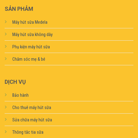
SẢN PHẢM
Máy hút sữa Medela
Máy hút sữa không dây
Phụ kiện máy hút sữa
Chăm sóc mẹ & bé
DỊCH VỤ
Bảo hành
Cho thuê máy hút sữa
Sửa chữa máy hút sữa
Thông tắc tia sữa