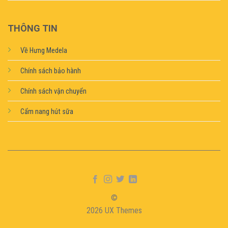
THÔNG TIN
Về Hưng Medela
Chính sách bảo hành
Chính sách vận chuyển
Cẩm nang hút sữa
©
2026 UX Themes