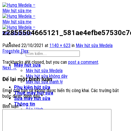
Skip
to
content
z2855504665121_581ae4efbe57530c7
Published
22/10/2021
at
1140 × 623
in
Máy hút sữa Medela
Freestyle Flex
Tìm
kiếm:
Trackbacks are closed, but you can
post a comment
.
Máy hút sữa
Next
→
Máy hút sữa Medela
Máy hút sữa không dây
Để lại một bình luận
Máy hút sữa thanh lý
Phụ kiện hút sữa
Email của bạn sẽ không được hiển thị công khai.
Các trường bắt
Thuê máy hút sữa
buộc được đánh dấu
*
Sửa máy hút sữa
Thông tin
Bình luận
*
Bảo Hành
Cẩm nang hút sữa
Kinh nghiệm kích sữa
Kinh nghiệm điều trị tắc sữa