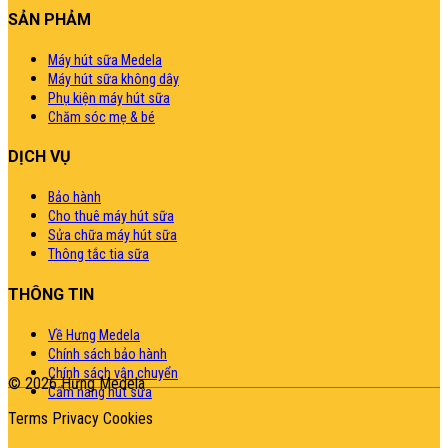
SẢN PHẢM
Máy hút sữa Medela
Máy hút sữa không dây
Phụ kiện máy hút sữa
Chăm sóc mẹ & bé
DỊCH VỤ
Bảo hành
Cho thuê máy hút sữa
Sửa chữa máy hút sữa
Thông tắc tia sữa
THÔNG TIN
Về Hưng Medela
Chính sách bảo hành
Chính sách vận chuyển
© 2026 Hưng Medela
Cẩm nang hút sữa
Terms
Privacy
Cookies