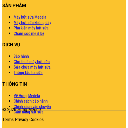
SẢN PHẢM
Máy hút sữa Medela
Máy hút sữa không dây
Phụ kiện máy hút sữa
Chăm sóc mẹ & bé
DỊCH VỤ
Bảo hành
Cho thuê máy hút sữa
Sửa chữa máy hút sữa
Thông tắc tia sữa
THÔNG TIN
Về Hưng Medela
Chính sách bảo hành
Chính sách vận chuyển
© 2026 Hưng Medela
Cẩm nang hút sữa
Terms
Privacy
Cookies