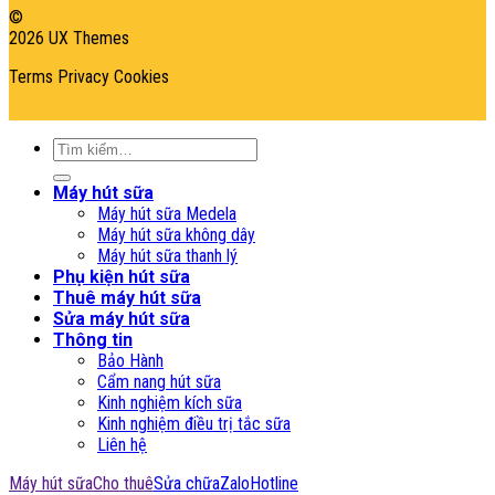
©
2026 UX Themes
Terms
Privacy
Cookies
Tìm
kiếm:
Máy hút sữa
Máy hút sữa Medela
Máy hút sữa không dây
Máy hút sữa thanh lý
Phụ kiện hút sữa
Thuê máy hút sữa
Sửa máy hút sữa
Thông tin
Bảo Hành
Cẩm nang hút sữa
Kinh nghiệm kích sữa
Kinh nghiệm điều trị tắc sữa
Liên hệ
Máy hút sữa
Cho thuê
Sửa chữa
Zalo
Hotline