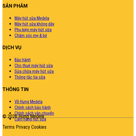
SẢN PHẢM
Máy hút sữa Medela
Máy hút sữa không dây
Phụ kiện máy hút sữa
Chăm sóc mẹ & bé
DỊCH VỤ
Bảo hành
Cho thuê máy hút sữa
Sửa chữa máy hút sữa
Thông tắc tia sữa
THÔNG TIN
Về Hưng Medela
Chính sách bảo hành
Chính sách vận chuyển
© 2026 Hưng Medela
Cẩm nang hút sữa
Terms
Privacy
Cookies