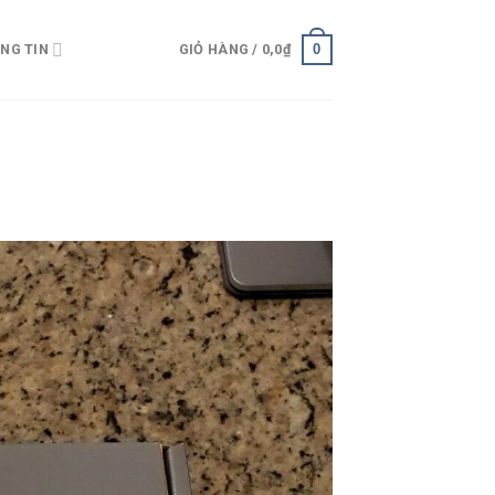
0
NG TIN
GIỎ HÀNG /
0,0
₫