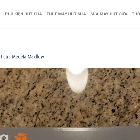
PHỤ KIỆN HÚT SỮA
THUÊ MÁY HÚT SỮA
SỬA MÁY HÚT SỮA
THÔ
út sữa Medela Maxflow