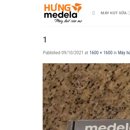
Skip
to
MÁY HÚT SỮA
content
1
Published
09/10/2021
at
1600 × 1600
in
Máy h