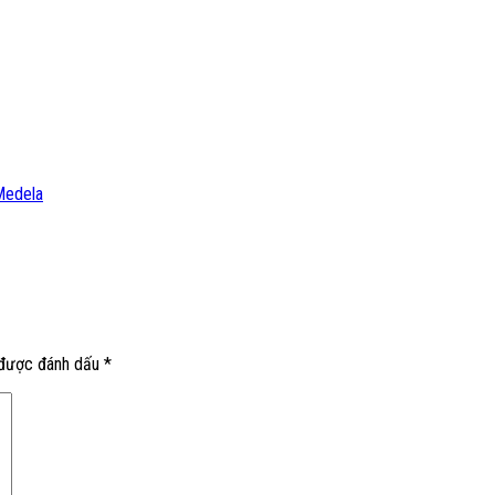
 Medela
 được đánh dấu
*