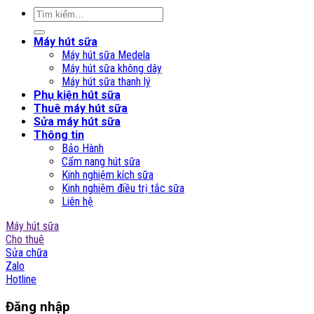
Tìm
kiếm:
Máy hút sữa
Máy hút sữa Medela
Máy hút sữa không dây
Máy hút sữa thanh lý
Phụ kiện hút sữa
Thuê máy hút sữa
Sửa máy hút sữa
Thông tin
Bảo Hành
Cẩm nang hút sữa
Kinh nghiệm kích sữa
Kinh nghiệm điều trị tắc sữa
Liên hệ
Máy hút sữa
Cho thuê
Sửa chữa
Zalo
Hotline
Đăng nhập