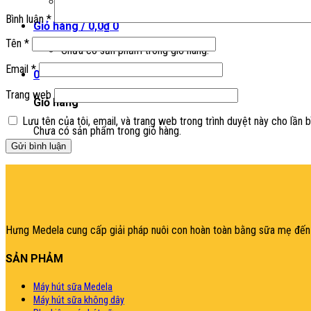
Liên hệ
Bình luận
*
Giỏ hàng /
0,0
₫
0
Tên
*
Chưa có sản phẩm trong giỏ hàng.
Email
*
0
Trang web
Giỏ hàng
Lưu tên của tôi, email, và trang web trong trình duyệt này cho lần bì
Chưa có sản phẩm trong giỏ hàng.
şans
vidobet
vidobet
vidobet
vidobet
casinolevant
casinolevant
casinolevant
vidobet
şans
casinolevant
casino
şans
casino
casino
casino
boostaro
casinolevant
şans
casinolevant
şanscasino
vidobet
vidobet
levant
gorabet
galyabet
gorabet
gorabet
gorabet
vidobet
galyabet
gorabet
gorabet
nigeria
sports
casino
|
|
güncel
giriş
|
|
|
giriş
casino
giriş
şans
casino
levant
şans
şans
|
giriş
casino
giriş
|
|
giriş
casino
|
|
|
|
|
giriş
|
|
|
betting
betting
|
giriş
|
|
|
|
|
giriş
|
|
|
|
giriş
|
|
|
|
|
|
|
|
Hưng Medela cung cấp giải pháp nuôi con hoàn toàn bằng sữa mẹ đến 
SẢN PHẢM
Máy hút sữa Medela
Máy hút sữa không dây