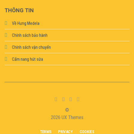
THÔNG TIN
Về Hưng Medela
Chính sách bảo hành
Chính sách vận chuyển
Cẩm nang hút sữa
©
2026 UX Themes
TERMS
PRIVACY
COOKIES