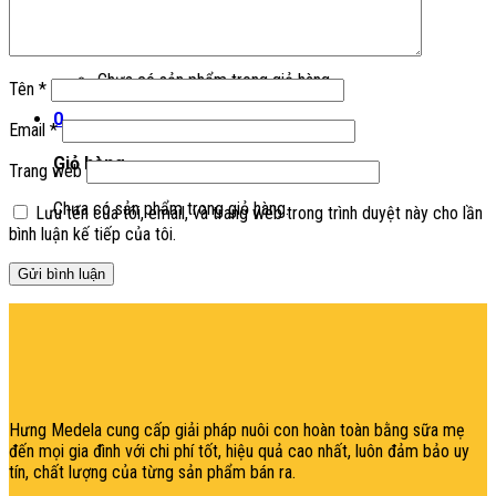
Liên hệ
Giỏ hàng /
0,0
₫
0
Chưa có sản phẩm trong giỏ hàng.
Tên
*
0
Email
*
Giỏ hàng
Trang web
Chưa có sản phẩm trong giỏ hàng.
Lưu tên của tôi, email, và trang web trong trình duyệt này cho lần
bình luận kế tiếp của tôi.
şans
vidobet
vidobet
vidobet
vidobet
casinolevant
casinolevant
casinolevant
vidobet
şans
casinolevant
casino
şans
casino
casino
casino
boostaro
casinolevant
şans
casinolevant
şanscasino
vidobet
vidobet
levant
galyabet
gorabet
gorabet
gorabet
vidobet
galyabet
gorabet
gorabet
nigeria
sports
casino
|
|
güncel
giriş
|
|
|
giriş
casino
giriş
şans
casino
levant
şans
şans
|
giriş
casino
giriş
|
|
giriş
casino
|
|
|
|
giriş
|
|
|
betting
betting
|
giriş
|
|
|
|
|
giriş
|
|
|
|
giriş
|
|
|
|
|
|
|
|
Hưng Medela cung cấp giải pháp nuôi con hoàn toàn bằng sữa mẹ
đến mọi gia đìn
h với chi phí tốt, hiệu quả cao nhất, luôn đảm bảo uy
tín, chất lượng của từng sản phẩm bán ra.