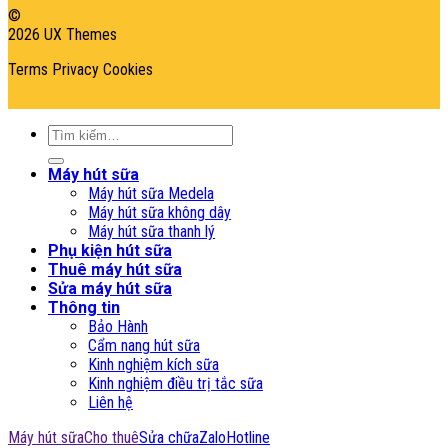
©
2026 UX Themes
Terms
Privacy
Cookies
Tìm
kiếm:
Máy hút sữa
Máy hút sữa Medela
Máy hút sữa không dây
Máy hút sữa thanh lý
Phụ kiện hút sữa
Thuê máy hút sữa
Sửa máy hút sữa
Thông tin
Bảo Hành
Cẩm nang hút sữa
Kinh nghiệm kích sữa
Kinh nghiệm điều trị tắc sữa
Liên hệ
Máy hút sữa
Cho thuê
Sửa chữa
Zalo
Hotline