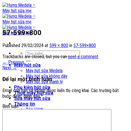
Skip
to
content
57-599×800
Published
29/02/2024
at
599 × 800
in
57-599×800
Tìm
Trackbacks are closed, but you can
post a comment
.
kiếm:
←
Previous
Máy hút sữa
Next
→
Máy hút sữa Medela
Máy hút sữa không dây
Để lại một bình luận
Máy hút sữa thanh lý
Phụ kiện hút sữa
Email của bạn sẽ không được hiển thị công khai.
Các trường bắt
Thuê máy hút sữa
buộc được đánh dấu
*
Sửa máy hút sữa
Thông tin
Bình luận
*
Bảo Hành
Cẩm nang hút sữa
Kinh nghiệm kích sữa
Kinh nghiệm điều trị tắc sữa