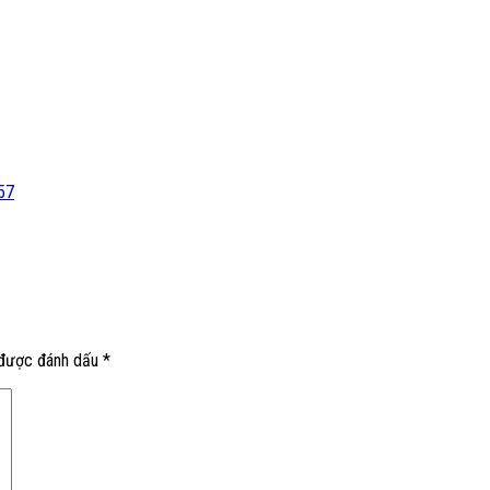
57
 được đánh dấu
*