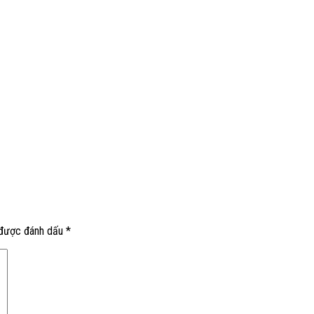
 được đánh dấu
*