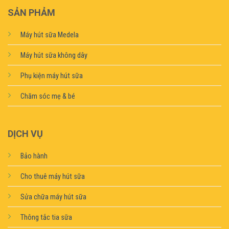
SẢN PHẢM
Máy hút sữa Medela
Máy hút sữa không dây
Phụ kiện máy hút sữa
Chăm sóc mẹ & bé
DỊCH VỤ
Bảo hành
Cho thuê máy hút sữa
Sửa chữa máy hút sữa
Thông tắc tia sữa