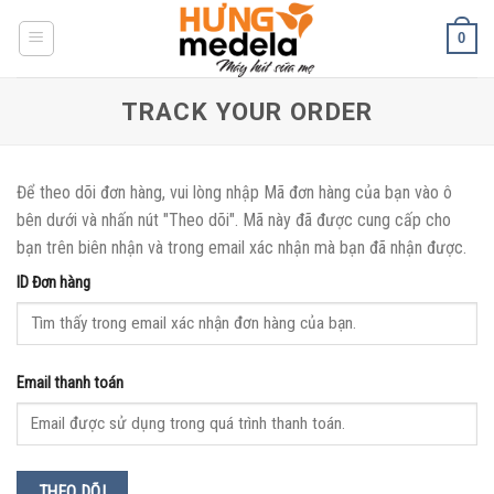
Skip
0
to
content
TRACK YOUR ORDER
Để theo dõi đơn hàng, vui lòng nhập Mã đơn hàng của bạn vào ô
bên dưới và nhấn nút "Theo dõi". Mã này đã được cung cấp cho
bạn trên biên nhận và trong email xác nhận mà bạn đã nhận được.
ID Đơn hàng
Email thanh toán
THEO DÕI