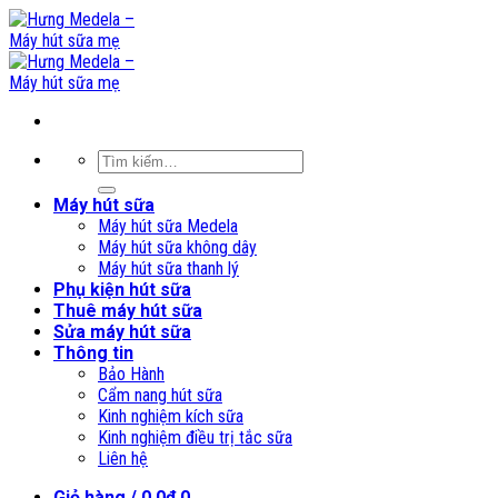
Skip
to
content
Tìm
kiếm:
Máy hút sữa
Máy hút sữa Medela
Máy hút sữa không dây
Máy hút sữa thanh lý
Phụ kiện hút sữa
Thuê máy hút sữa
Sửa máy hút sữa
Thông tin
Bảo Hành
Cẩm nang hút sữa
Kinh nghiệm kích sữa
Kinh nghiệm điều trị tắc sữa
Liên hệ
Giỏ hàng /
0,0
₫
0