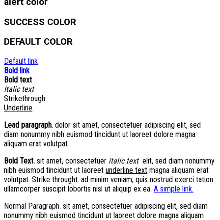
alert color
SUCCESS COLOR
DEFAULT COLOR
Default link
Bold link
Bold text
Italic text
Strikethrough
Underline
Lead paragraph
. dolor sit amet, consectetuer adipiscing elit, sed
diam nonummy nibh euismod tincidunt ut laoreet dolore magna
aliquam erat volutpat.
Bold Text.
sit amet, consectetuer
italic text
elit, sed diam nonummy
nibh euismod tincidunt ut laoreet
underline text
magna aliquam erat
volutpat.
Strike throught
. ad minim veniam, quis nostrud exerci tation
ullamcorper suscipit lobortis nisl ut aliquip ex ea.
A simple link.
Normal Paragraph. sit amet, consectetuer adipiscing elit, sed diam
nonummy nibh euismod tincidunt ut laoreet dolore magna aliquam