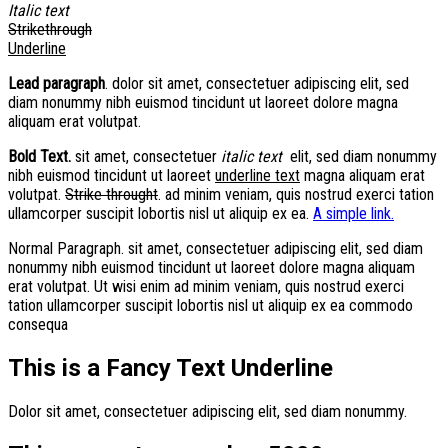
Italic text
Strikethrough
Underline
Lead paragraph
. dolor sit amet, consectetuer adipiscing elit, sed
diam nonummy nibh euismod tincidunt ut laoreet dolore magna
aliquam erat volutpat.
Bold Text.
sit amet, consectetuer
italic text
elit, sed diam nonummy
nibh euismod tincidunt ut laoreet
underline text
magna aliquam erat
volutpat.
Strike throught
. ad minim veniam, quis nostrud exerci tation
ullamcorper suscipit lobortis nisl ut aliquip ex ea.
A simple link.
Normal Paragraph. sit amet, consectetuer adipiscing elit, sed diam
nonummy nibh euismod tincidunt ut laoreet dolore magna aliquam
erat volutpat. Ut wisi enim ad minim veniam, quis nostrud exerci
tation ullamcorper suscipit lobortis nisl ut aliquip ex ea commodo
consequa
This is a
Fancy Text Underline
Dolor sit amet, consectetuer adipiscing elit, sed diam nonummy.