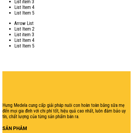
List item 3
List Item 4
List Item 5
Arrow List
List Item 2
List item 3
List Item 4
List Item 5
şans
vidobet
vidobet
vidobet
vidobet
casinolevant
casinolevant
casinolevant
vidobet
şans
casinolevant
casino
şans
casino
casino
casino
boostaro
casinolevant
şans
casinolevant
şanscasino
vidobet
vidobet
levant
gorabet
galyabet
gorabet
gorabet
gorabet
vidobet
galyabet
gorabet
gorabet
casino
|
|
güncel
giriş
|
|
|
giriş
casino
giriş
şans
casino
levant
şans
şans
|
giriş
casino
giriş
|
|
giriş
casino
|
|
|
|
|
giriş
|
|
|
giriş
|
|
|
|
|
giriş
|
|
|
|
giriş
|
|
|
|
|
|
|
Hưng Medela cung cấp giải pháp nuôi con hoàn toàn bằng sữa mẹ
đến mọi gia đìn
h với chi phí tốt, hiệu quả cao nhất, luôn đảm bảo uy
tín, chất lượng của từng sản phẩm bán ra.
SẢN PHẢM