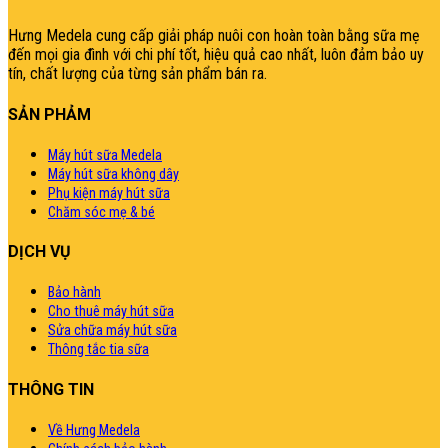
Hưng Medela cung cấp giải pháp nuôi con hoàn toàn bằng sữa mẹ
đến mọi gia đìn
h với chi phí tốt, hiệu quả cao nhất, luôn đảm bảo uy
tín, chất lượng của từng sản phẩm bán ra.
SẢN PHẢM
Máy hút sữa Medela
Máy hút sữa không dây
Phụ kiện máy hút sữa
Chăm sóc mẹ & bé
DỊCH VỤ
Bảo hành
Cho thuê máy hút sữa
Sửa chữa máy hút sữa
Thông tắc tia sữa
THÔNG TIN
Về Hưng Medela