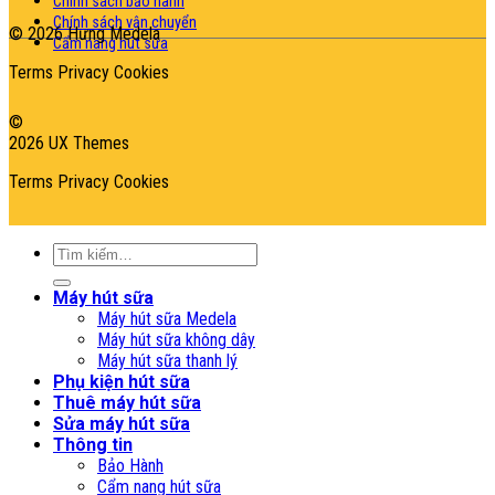
Chính sách bảo hành
Chính sách vận chuyển
© 2026 Hưng Medela
Cẩm nang hút sữa
Terms
Privacy
Cookies
©
2026 UX Themes
Terms
Privacy
Cookies
Tìm
kiếm:
Máy hút sữa
Máy hút sữa Medela
Máy hút sữa không dây
Máy hút sữa thanh lý
Phụ kiện hút sữa
Thuê máy hút sữa
Sửa máy hút sữa
Thông tin
Bảo Hành
Cẩm nang hút sữa