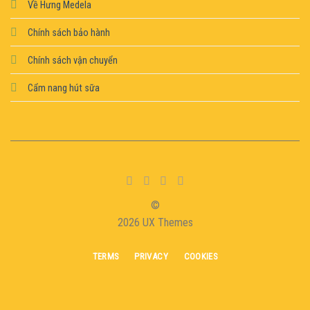
Về Hưng Medela
Chính sách bảo hành
Chính sách vận chuyển
Cẩm nang hút sữa
©
2026 UX Themes
TERMS
PRIVACY
COOKIES