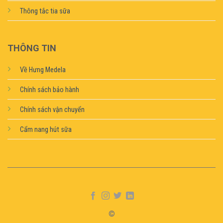
Thông tắc tia sữa
THÔNG TIN
Về Hưng Medela
Chính sách bảo hành
Chính sách vận chuyển
Cẩm nang hút sữa
©