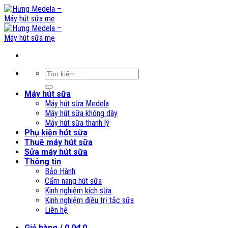
Skip
to
content
Tìm
kiếm:
Máy hút sữa
Máy hút sữa Medela
Máy hút sữa không dây
Máy hút sữa thanh lý
Phụ kiện hút sữa
Thuê máy hút sữa
Sửa máy hút sữa
Thông tin
Bảo Hành
Cẩm nang hút sữa
Kinh nghiệm kích sữa
Kinh nghiệm điều trị tắc sữa
Liên hệ
Giỏ hàng /
0,0
₫
0