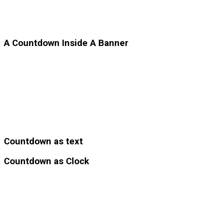
A Countdown Inside A Banner
Countdown as text
Countdown as Clock