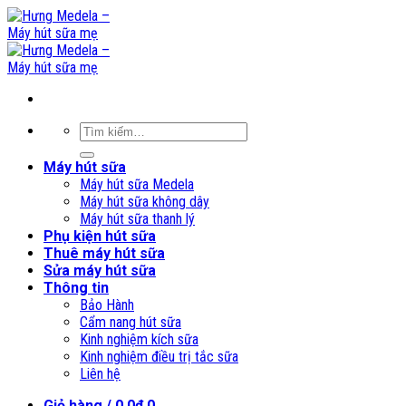
Skip
to
content
Tìm
kiếm:
Máy hút sữa
Máy hút sữa Medela
Máy hút sữa không dây
Máy hút sữa thanh lý
Phụ kiện hút sữa
Thuê máy hút sữa
Sửa máy hút sữa
Thông tin
Bảo Hành
Cẩm nang hút sữa
Kinh nghiệm kích sữa
Kinh nghiệm điều trị tắc sữa
Liên hệ
Giỏ hàng /
0,0
₫
0