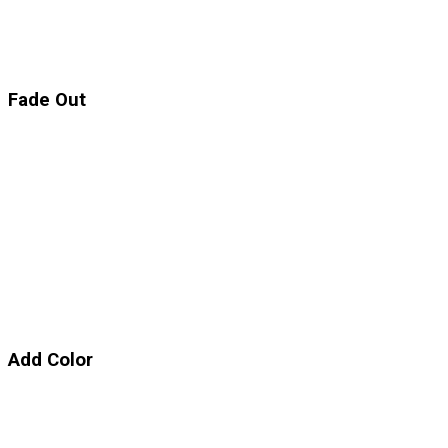
Fade Out
Add Color