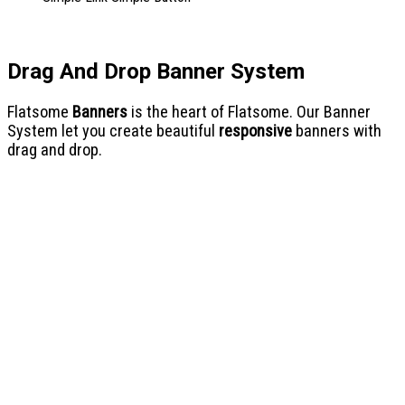
Drag And Drop Banner System
Flatsome
Banners
is the heart of Flatsome. Our Banner
System let you create beautiful
responsive
banners with
drag and drop.