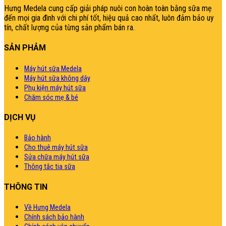
Hưng Medela cung cấp giải pháp nuôi con hoàn toàn bằng sữa mẹ
đến mọi gia đìn
h với chi phí tốt, hiệu quả cao nhất, luôn đảm bảo uy
tín, chất lượng của từng sản phẩm bán ra.
SẢN PHẢM
Máy hút sữa Medela
Máy hút sữa không dây
Phụ kiện máy hút sữa
Chăm sóc mẹ & bé
DỊCH VỤ
Bảo hành
Cho thuê máy hút sữa
Sửa chữa máy hút sữa
Thông tắc tia sữa
THÔNG TIN
Về Hưng Medela
Chính sách bảo hành