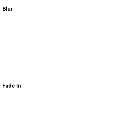
Blur
Fade In