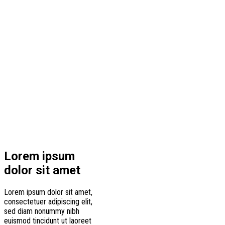
Lorem ipsum
dolor sit amet
Lorem ipsum dolor sit amet,
consectetuer adipiscing elit,
sed diam nonummy nibh
euismod tincidunt ut laoreet