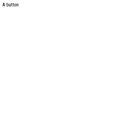
A button