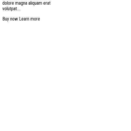
dolore magna aliquam erat
volutpat….
Buy now
Learn more